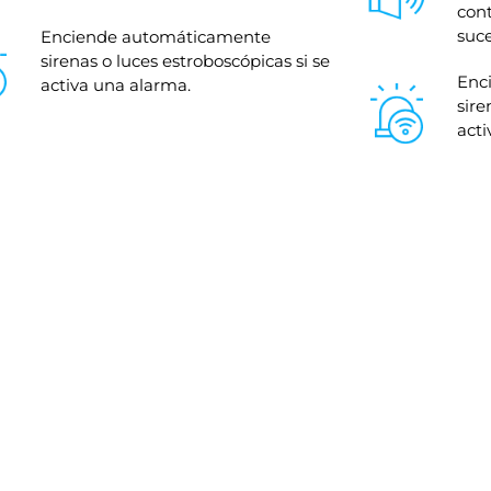
cont
suc
Enciende automáticamente
sirenas o luces estroboscópicas si se
Enc
activa una alarma.
sire
acti